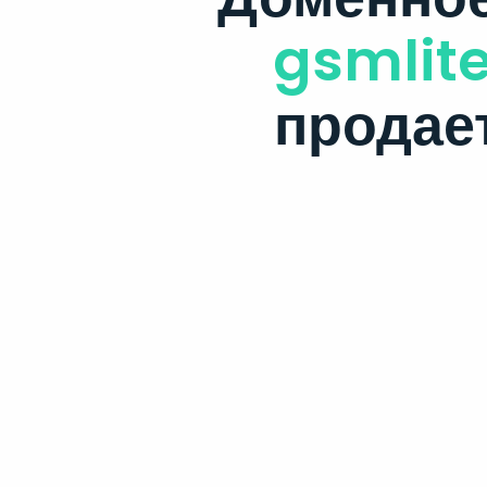
gsmlite
продае