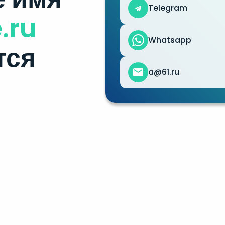
Telegram
.ru
Whatsapp
тся
a@61.ru