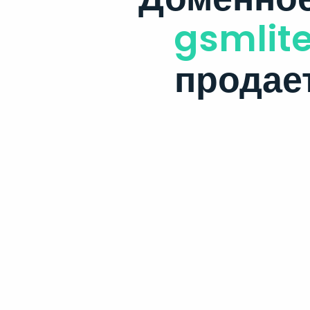
gsmlite
продае