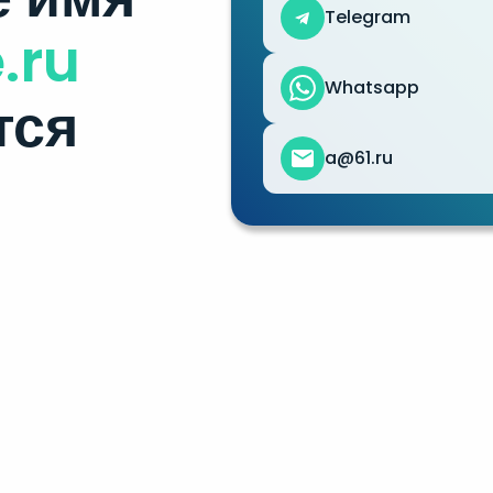
Telegram
.ru
Whatsapp
тся
a@61.ru